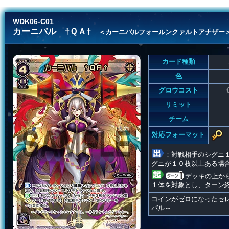
WDK06-C01
カーニバル †ＱＡ†
＜カーニバルフォールンクァルトアナザー
カード種類
色
グロウコスト
《
リミット
チーム
対応フォーマット
：対戦相手のシグニ
グニが１０枚以上ある場
デッキの上か
１体を対象とし、ターン終
コインがゼロになったセ
バル～