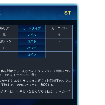
ST
＞
ルリグ
カードタイプ
カーニバル
黒
レベル
4
黒》×０
コスト
-
11
パワー
-
-
コイン
-
１体を対象とし、あなたのトラッシュに＜武勇＞のシ
合、それをトラッシュに置く。
らカードを３枚トラッシュに置く：対戦相手のシグニ
了時まで、それのパワーを－5000する。
レクターは、一体どうなるんだろうねえ…。～カーニ