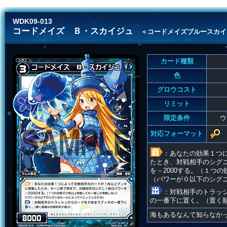
WDK09-013
コードメイズ Ｂ・スカイジュ
＜コードメイズブルースカイ
カード種類
色
グロウコスト
リミット
限定条件
ウ
対応フォーマット
：あなたの効果１つ
たとき、対戦相手のシグ
を－2000する。（１つ
（パワーが０以下のシグ
：対戦相手のトラッ
の一番下に置く。（置く
海もあるなんて知らなか