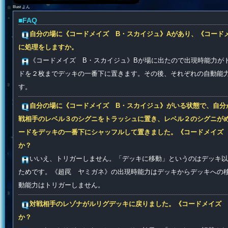
Illust よん
■FAQ
自分の場に《コードメイズ B・スカイジュ》Aがあり、《コード
に処理をしますか。
《コードメイズ B・スカイジュ》Bが場に出たので出現時能力が
ドを２枚までデッキの一番下に置きます。その後、それぞれの自動能
す。
自分の場に《コードメイズ B・スカイジュ》がいる状態で、自分
戦相手のレベル３のシグニをトラッシュに置き、レベル２のシグニが
ードをデッキの一番下にシャッフルして置きました。《コードメイズ
か？
いいえ、トリガーしません。「デッキに移動」というのはデッキ以
ためです。《超罠 ヤミガネ》の出現時能力はデッキからデッキへの
動能力はトリガーしません。
対戦相手のレゾナがルリグデッキに戻りました。《コードメイズ 
か？