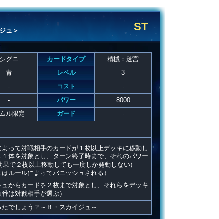
ST
ジュ＞
シグニ
カードタイプ
精械：迷宮
青
レベル
3
-
コスト
-
-
パワー
8000
ムル限定
ガード
-
によって対戦相手のカードが１枚以上デッキに移動し
ニ１体を対象とし、ターン終了時まで、それのパワー
の効果で２枚以上移動しても一度しか発動しない）
ニはルールによってバニッシュされる）
シュからカードを２枚まで対象とし、それらをデッキ
順番は対戦相手が選ぶ）
ったでしょう？～Ｂ・スカイジュ～