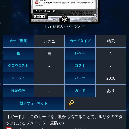
Illust 約束のネバーランド
カード種類
シグニ
カードタイプ
精元
色
無
レベル
1
グロウコスト
-
コスト
-
リミット
-
パワー
2000
限定条件
-
ガード
あり
対応フォーマット
【ガード】（このカードを手札から捨てることで、ルリグのアタ
ックによるダメージを一度防ぐ）