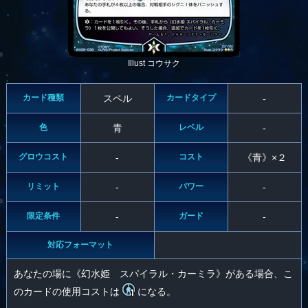
Illust コウサク
カード種類
スペル
カードタイプ
-
色
青
レベル
-
グロウコスト
-
コスト
《青》×２
リミット
-
パワー
-
限定条件
-
ガード
-
対応フォーマット
あなたの場に《幻水姫 スパイラル・カーミラ》がある場合、こ
のカードの使用コストは
になる。