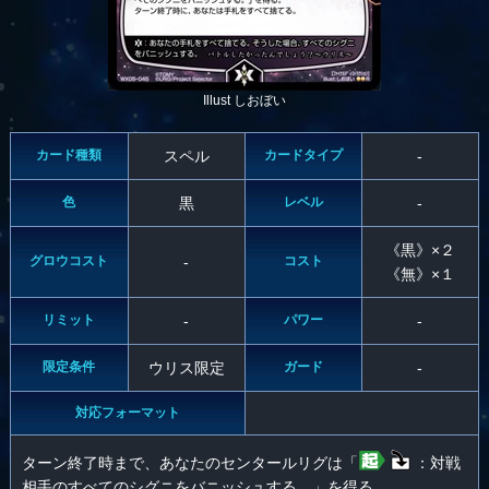
Illust しおぼい
カード種類
スペル
カードタイプ
-
色
黒
レベル
-
《黒》×２
グロウコスト
-
コスト
《無》×１
リミット
-
パワー
-
限定条件
ウリス限定
ガード
-
対応フォーマット
ターン終了時まで、あなたのセンタールリグは「
：対戦
相手のすべてのシグニをバニッシュする。」を得る。