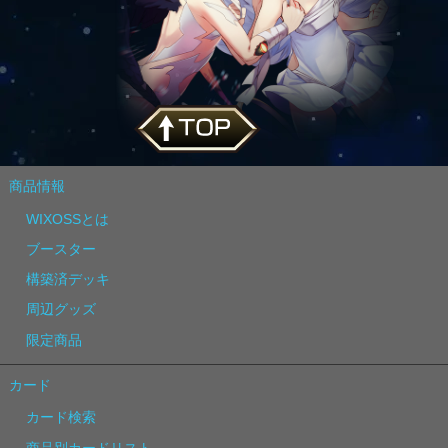
商品情報
WIXOSSとは
ブースター
構築済デッキ
周辺グッズ
限定商品
カード
カード検索
商品別カードリスト