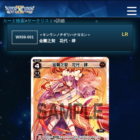
カード検索
>
サーチリスト
>詳細
LR
＜キンランノチギリハナヨヨン＞
WX08-001
金蘭之契 花代・肆