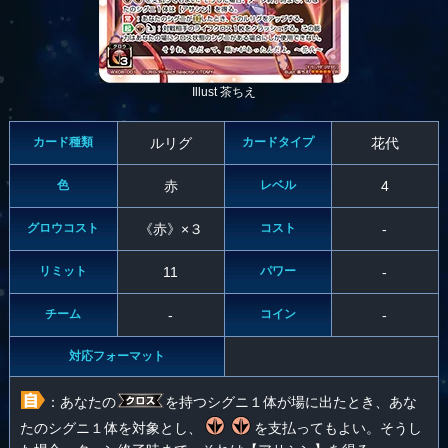
Illust 茶ちえ
カード種類
ルリグ
カードタイプ
花代
色
赤
レベル
4
グロウコスト
《赤》×３
コスト
-
リミット
11
パワー
-
チーム
-
コイン
-
対応フォーマット
：あなたの
を持つシグニ１体が場に出たとき、あな
たのシグニ１体を対象とし、
を支払ってもよい。そうし