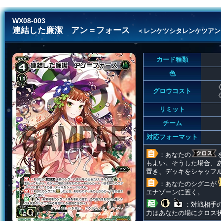
WX08-003
連結した廉潔 アン＝フォース
＜レンケツシタレンケツアン
カード種類
色
《
グロウコスト
《
リミット
チーム
対応フォーマット
：あなたの
もよい。そうした場合、
置き、デッキをシャッフ
：あなたのシグニが
エナゾーンに置く。
：対戦相手
力はあなたの場にクロス