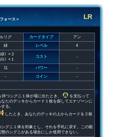
LR
フォース＞
ルリグ
カードタイプ
アン
緑
レベル
4
緑》×２
コスト
-
白》×１
11
パワー
-
-
コイン
-
を持つシグニ１体が場に出たとき、
を支払って
あなたのデッキからカード１枚を探してエナゾーンに
ルする。
したとき、あなたのデッキの上からカードを２枚
のシグニ１体を対象とし、それを手札に戻す。この能
状態のシグニがある場合にしか使用できない。