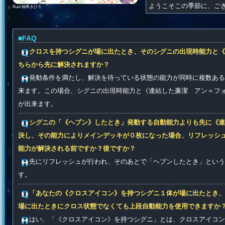
ようこそこの季節に、ご
Illust 柚希きひろ
■FAQ
クロスを持つシグニが場に出たとき、そのシグニの出現時能力と《
ちらから先に解決されますか？
発動条件を満たし、解決を待っている状態の能力が同時に複数ある
来ます。この場合、シグニの出現時能力と《連結した廉潔 アン＝フ
が出来ます。
シグニの「《ヘブン》したとき」発動する自動能力よりも先に《連
決し、その能力によりメインデッキが０枚になった場合、リフレッシ
能力が解決される前ですか？後ですか？
先にリフレッシュが行われ、そのあとで「ヘブンしたとき」という
す。
「あなたの《クロスアイコン》を持つシグニ１体が場に出たとき、
場に出たときにクロス状態でなくても上段自動能力を使用できますか
はい、「《クロスアイコン》を持つシグニ」とは、クロスアイコン