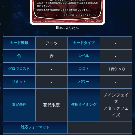
Illust ぶんたん
カード種類
アーツ
カードタイプ
-
色
赤
レベル
-
グロウコスト
-
コスト
《赤》×０
リミット
-
パワー
-
メインフェイ
ズ
限定条件
花代限定
使用タイミング
アタックフェ
イズ
対応フォーマット