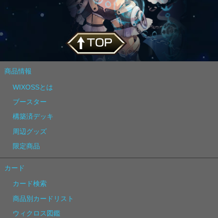
商品情報
WIXOSSとは
ブースター
構築済デッキ
周辺グッズ
限定商品
カード
カード検索
商品別カードリスト
ウィクロス図鑑