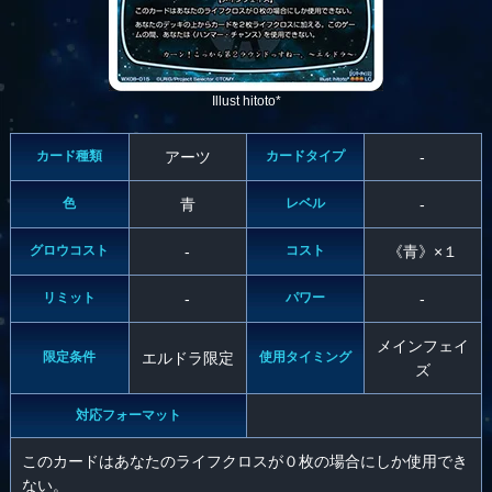
Illust hitoto*
カード種類
アーツ
カードタイプ
-
色
青
レベル
-
グロウコスト
-
コスト
《青》×１
リミット
-
パワー
-
メインフェイ
限定条件
エルドラ限定
使用タイミング
ズ
対応フォーマット
このカードはあなたのライフクロスが０枚の場合にしか使用でき
ない。