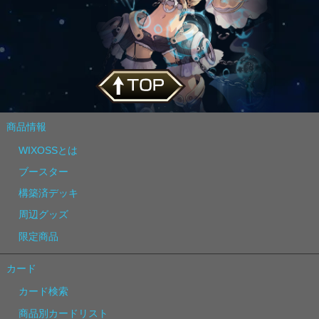
商品情報
WIXOSSとは
ブースター
構築済デッキ
周辺グッズ
限定商品
カード
カード検索
商品別カードリスト