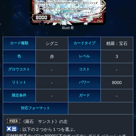
Illust 希
カード種類
シグニ
カードタイプ
精羅：宝石
色
赤
レベル
3
グロウコスト
-
コスト
-
リミット
-
パワー
8000
限定条件
-
ガード
-
対応フォーマット
《羅石 サンスト》の左
：以下の２つから１つを選ぶ。