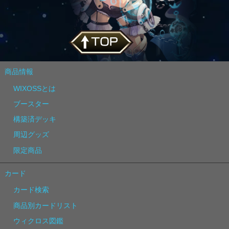
商品情報
WIXOSSとは
ブースター
構築済デッキ
周辺グッズ
限定商品
カード
カード検索
商品別カードリスト
ウィクロス図鑑