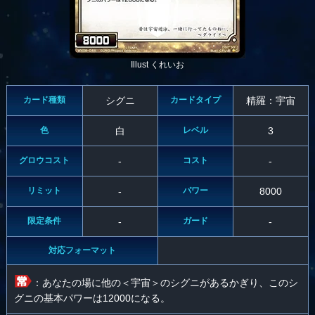
Illust くれいお
カード種類
シグニ
カードタイプ
精羅：宇宙
色
白
レベル
3
グロウコスト
-
コスト
-
リミット
-
パワー
8000
限定条件
-
ガード
-
対応フォーマット
：あなたの場に他の＜宇宙＞のシグニがあるかぎり、このシ
グニの基本パワーは12000になる。