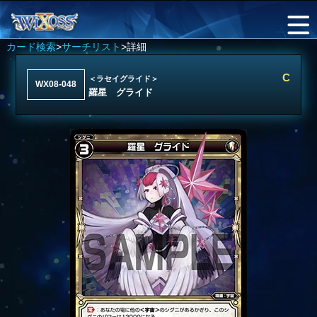
カード検索
>
サーチリスト
>詳細
C
＜ラセイグライド＞
WX08-048
羅星 グライド