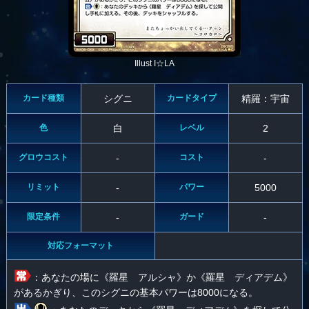
Illust I☆LA
カード種類
シグニ
カードタイプ
精羅：宇宙
色
白
レベル
2
グロウコスト
-
コスト
-
リミット
-
パワー
5000
限定条件
-
ガード
-
対応フォーマット
：あなたの場に《羅星 アルシャ》か《羅星 ディアデム》
があるかぎり、このシグニの基本パワーは8000になる。