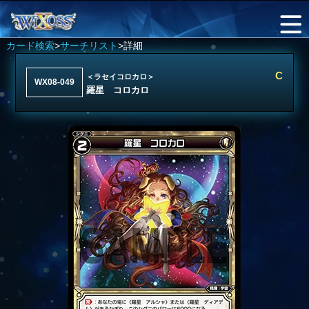
カード検索
>
サーチリスト
>詳細
C
＜ラセイコロカロ＞
WX08-049
羅星 コロカロ