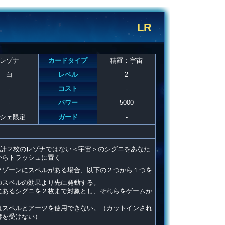
LR
レゾナ
カードタイプ
精羅：宇宙
白
レベル
2
-
コスト
-
-
パワー
5000
シェ限定
ガード
-
計２枚のレゾナではない＜宇宙＞のシグニをあなた
からトラッシュに置く
クゾーンにスペルがある場合、以下の２つから１つを
のスペルの効果より先に発動する。
にあるシグニを２枚まで対象とし、それらをゲームか
はスペルとアーツを使用できない。（カットインされ
響を受けない）