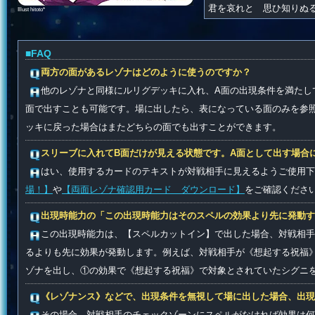
君を哀れと 思ひ知りぬ
Illust hitoto*
■FAQ
両方の面があるレゾナはどのように使うのですか？
他のレゾナと同様にルリグデッキに入れ、A面の出現条件を満たし
面で出すことも可能です。場に出したら、表になっている面のみを参
ッキに戻った場合はまたどちらの面でも出すことができます。
スリーブに入れてB面だけが見える状態です。A面として出す場合
はい、使用するカードのテキストが対戦相手に見えるようご使用下
場！】
や
【両面レゾナ確認用カード ダウンロード】
をご確認くださ
出現時能力の「この出現時能力はそのスペルの効果より先に発動
この出現時能力は、【スペルカットイン】で出した場合、対戦相手
るよりも先に効果が発動します。例えば、対戦相手が《想起する祝福
ゾナを出し、①の効果で《想起する祝福》で対象とされていたシグニ
《レゾナンス》などで、出現条件を無視して場に出した場合、出現
その場合、対戦相手のチェックゾーンにスペルがなければ効果は何