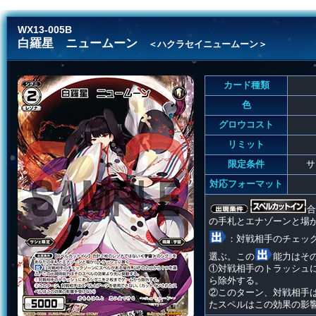
WX13-005B
白羅星 ニュームーン
＜ハクラセイニュームーン＞
カード種類
色
グロウコスト
リミット
限定条件
サ
対応フォーマット
合
の手札とエナゾーンと場
：対戦相手のチェッ
選ぶ。この
能力はそ
①対戦相手のトラッシュ
ら除外する。
②このターン、対戦相手
たスペルはこの効果の影