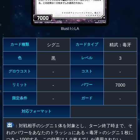
Illust I☆LA
カード種類
シグニ
カードタイプ
精武：毒牙
色
黒
レベル
3
グロウコスト
-
コスト
-
リミット
-
パワー
7000
限定条件
-
ガード
-
対応フォーマット
：対戦相手のシグニ１体を対象とし、ターン終了時まで、そ
れのパワーをあなたのトラッシュにある＜毒牙＞のシグニ１枚に
つき－1000する。この効果は１０枚までしか適用されない。