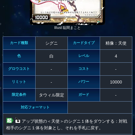
Illust 聡間まこと
カード種類
シグニ
カードタイプ
精像：天使
色
白
レベル
4
グロウコスト
-
コスト
-
リミット
-
パワー
10000
限定条件
タウィル限定
ガード
-
対応フォーマット
アップ状態の＜天使＞のシグニ１体をダウンする：対戦
相手のシグニ１体を対象とし、それを手札に戻す。