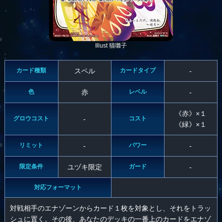
Illust 猫囃子
カード種類
スペル
カードタイプ
-
色
赤
レベル
-
《赤》×１
グロウコスト
-
コスト
《緑》×１
リミット
-
パワー
-
限定条件
ユヅキ限定
ガード
-
対応フォーマット
対戦相手のエナゾーンからカード１枚を対象とし、それをトラッ
シュに置く。その後、あなたのデッキの一番上のカードをエナゾ