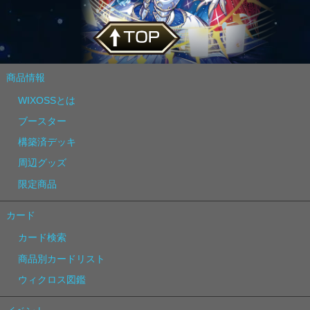
商品情報
WIXOSSとは
ブースター
構築済デッキ
周辺グッズ
限定商品
カード
カード検索
商品別カードリスト
ウィクロス図鑑