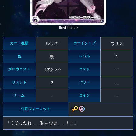
Illust Hitoto*
カード種類
ルリグ
カードタイプ
ウリス
色
黒
レベル
1
グロウコスト
《黒》×０
コスト
-
リミット
2
パワー
-
チーム
-
コイン
-
対応フォーマット
「くそったれ……私をなぜ……！！」