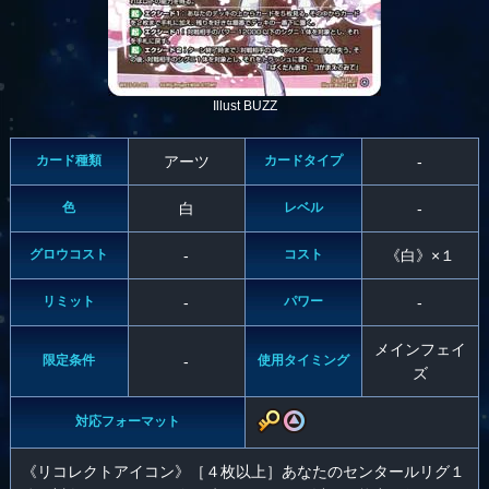
Illust BUZZ
カード種類
アーツ
カードタイプ
-
色
白
レベル
-
グロウコスト
-
コスト
《白》×１
リミット
-
パワー
-
メインフェイ
限定条件
-
使用タイミング
ズ
対応フォーマット
《リコレクトアイコン》［４枚以上］あなたのセンタールリグ１