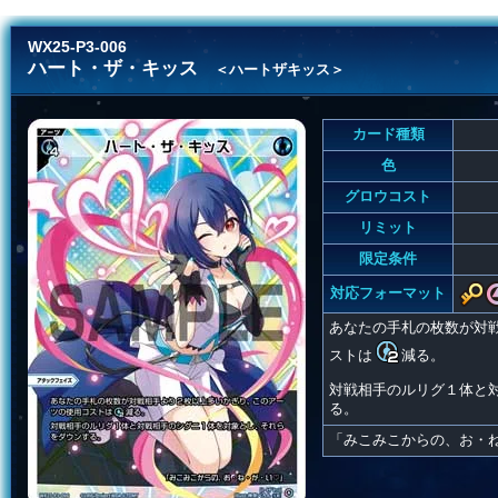
WX25-P3-006
ハート・ザ・キッス
＜ハートザキッス＞
カード種類
色
グロウコスト
リミット
限定条件
対応フォーマット
あなたの手札の枚数が対
ストは
減る。
対戦相手のルリグ１体と
る。
「みこみこからの、お・ね