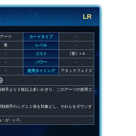
LR
アーツ
カードタイプ
-
青
レベル
-
-
コスト
《青》×４
-
パワー
-
-
使用タイミング
アタックフェイズ
戦相手より２枚以上多いかぎり、このアーツの使用コ
対戦相手のシグニ１体を対象とし、それらをダウンす
・が・い?」