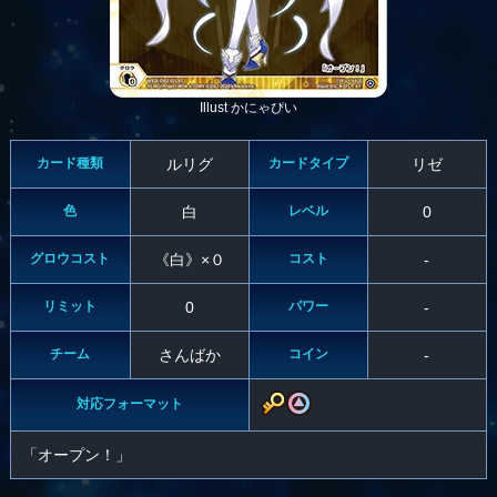
Illust かにゃぴい
カード種類
ルリグ
カードタイプ
リゼ
色
白
レベル
0
グロウコスト
《白》×０
コスト
-
リミット
0
パワー
-
チーム
さんばか
コイン
-
対応フォーマット
「オープン！」