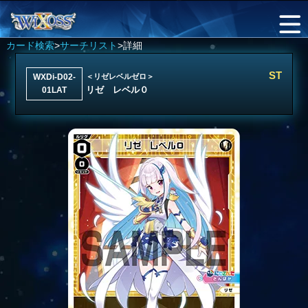
カード検索
>
サーチリスト
>詳細
ST
WXDi-D02-
＜リゼレベルゼロ＞
リゼ レベル０
01LAT