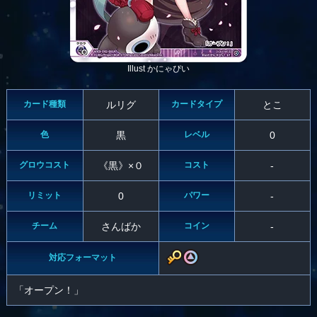
Illust かにゃぴい
カード種類
ルリグ
カードタイプ
とこ
色
黒
レベル
0
グロウコスト
《黒》×０
コスト
-
リミット
0
パワー
-
チーム
さんばか
コイン
-
対応フォーマット
「オープン！」