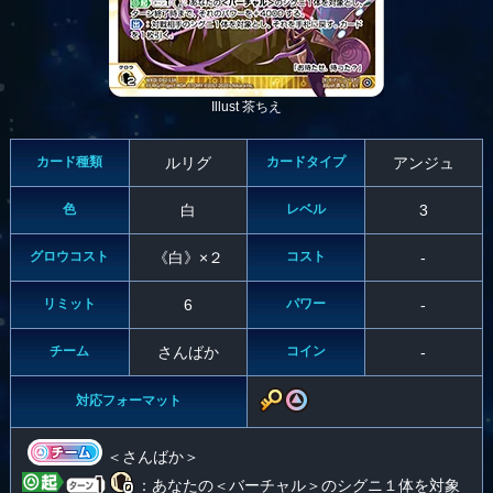
Illust 茶ちえ
カード種類
ルリグ
カードタイプ
アンジュ
色
白
レベル
3
グロウコスト
《白》×２
コスト
-
リミット
6
パワー
-
チーム
さんばか
コイン
-
対応フォーマット
＜さんばか＞
：あなたの＜バーチャル＞のシグニ１体を対象