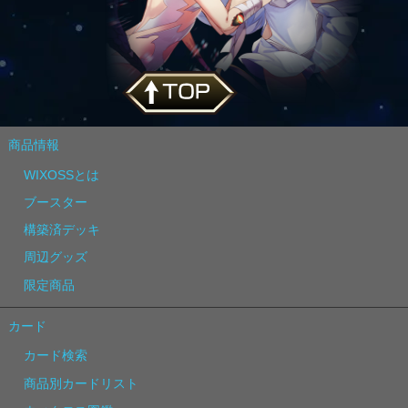
商品情報
WIXOSSとは
ブースター
構築済デッキ
周辺グッズ
限定商品
カード
カード検索
商品別カードリスト