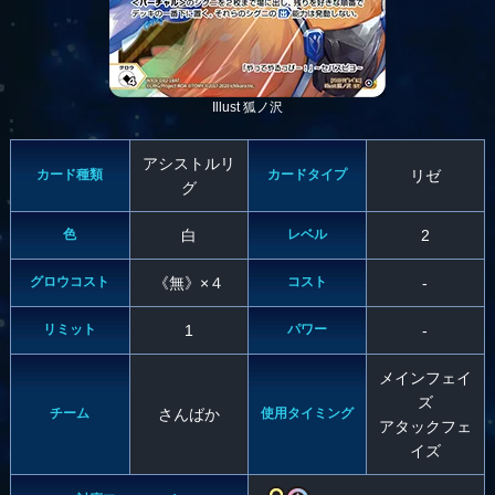
Illust 狐ノ沢
アシストルリ
カード種類
カードタイプ
リゼ
グ
色
白
レベル
2
グロウコスト
《無》×４
コスト
-
リミット
1
パワー
-
メインフェイ
ズ
チーム
さんばか
使用タイミング
アタックフェ
イズ