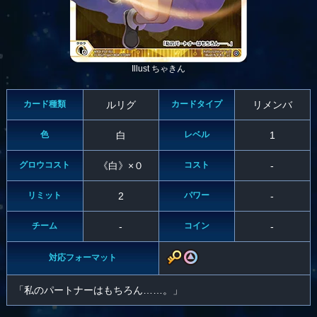
Illust ちゃきん
カード種類
ルリグ
カードタイプ
リメンバ
色
白
レベル
1
グロウコスト
《白》×０
コスト
-
リミット
2
パワー
-
チーム
-
コイン
-
対応フォーマット
「私のパートナーはもちろん……。」