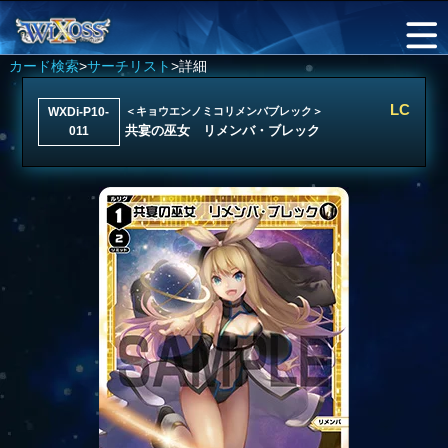
カード検索
>
サーチリスト
>詳細
LC
WXDi-P10-
＜キョウエンノミコリメンバブレック＞
共宴の巫女 リメンバ・ブレック
011