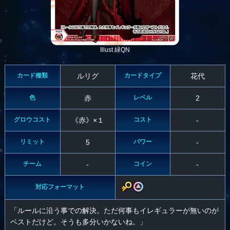
Illust 緑QN
カード種類
ルリグ
カードタイプ
花代
色
赤
レベル
2
グロウコスト
《赤》×１
コスト
-
リミット
5
パワー
-
チーム
-
コイン
-
対応フォーマット
「ルールに沿う事での解決。ただ何事もイレギュラーが無いのが
ベストだけど。そうも多分いかないね。」