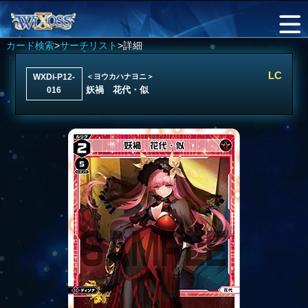
カード検索
>
サーチリスト
>詳細
LC
WXDi-P12-
＜ヨウカハナヨニ＞
妖禍 花代・似
016