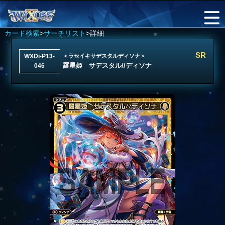
カード検索
>
サーチリスト
>詳細
SR
WXDi-P13-
＜ラセイキサデスタルディソナ＞
羅星姫 サデスタル//ディソナ
046