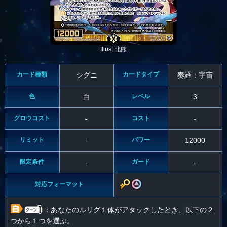
Illust 北熊
カード種類
シグニ
カードタイプ
奏羅：宇宙
色
白
レベル
3
グロウコスト
-
コスト
-
リミット
-
パワー
12000
限定条件
-
ガード
-
対応フォーマット
：あなたのルリグ１体がアタックしたとき、以下の２
つから１つを選ぶ。