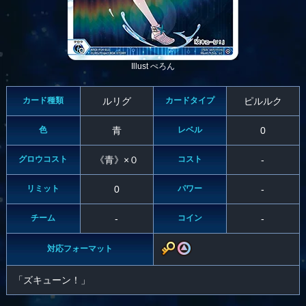
Illust ぺろん
カード種類
ルリグ
カードタイプ
ピルルク
色
青
レベル
0
グロウコスト
《青》×０
コスト
-
リミット
0
パワー
-
チーム
-
コイン
-
対応フォーマット
「ズキューン！」