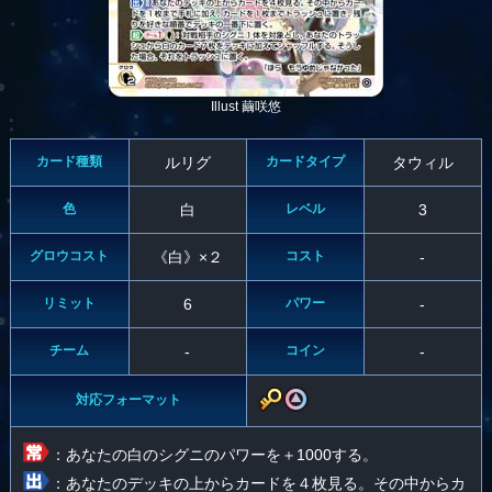
Illust 繭咲悠
カード種類
ルリグ
カードタイプ
タウィル
色
白
レベル
3
グロウコスト
《白》×２
コスト
-
リミット
6
パワー
-
チーム
-
コイン
-
対応フォーマット
：あなたの白のシグニのパワーを＋1000する。
：あなたのデッキの上からカードを４枚見る。その中からカ