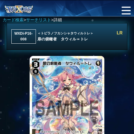
カード検索
>
サーチリスト
>詳細
LR
WXDi-P16-
＜トビラノフカンシャタウィルトレ＞
扉の俯瞰者 タウィル＝トレ
008