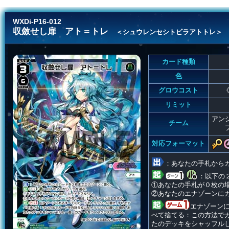
WXDi-P16-012
収斂せし扉 アト＝トレ
＜シュウレンセシトビラアトトレ＞
カード種類
色
グロウコスト
《
リミット
アン
チーム
対応フォーマット
：あなたの手札から
：以下の
①あなたの手札が０枚の
②あなたのエナゾーンに
エナゾーン
べて捨てる：この方法で
たのデッキをシャッフル