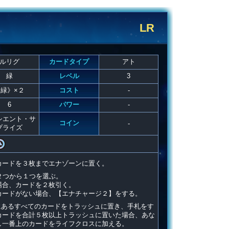
LR
ルリグ
カードタイプ
アト
緑
レベル
3
緑》×２
コスト
-
6
パワー
-
シエント・サ
コイン
-
プライズ
カードを３枚までエナゾーンに置く。
２つから１つを選ぶ。
場合、カードを２枚引く。
カードがない場合、【エナチャージ２】をする。
にあるすべてのカードをトラッシュに置き、手札をす
カードを合計５枚以上トラッシュに置いた場合、あな
し一番上のカードをライフクロスに加える。