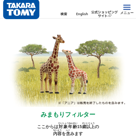
公式ショッピング
メニュー
検索
English
サイト
みまもりフィルター
たいしょうねんれい
さい
いじょう
ここからは
対象年齢
15
歳
以上
の
ないよう
ふく
内容
を
含
みます