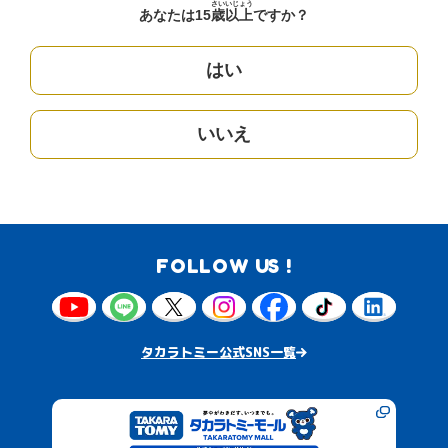
さい
いじょう
あなたは15
歳
以上
ですか？
はい
いいえ
FOLLOW US !
タカラトミー公式SNS一覧