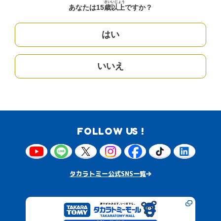
さい
いじょう
あなたは15
歳
以上
ですか？
はい
いいえ
FOLLOW US !
タカラトミー公式SNS一覧