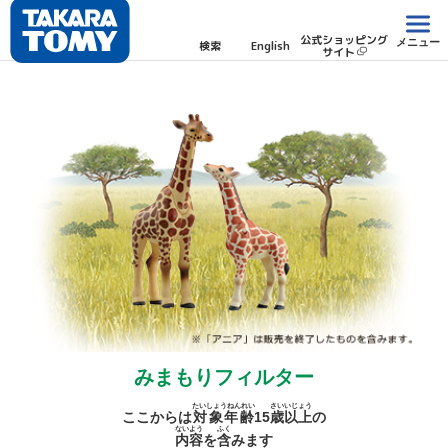
公式ショッピング
メニュー
検索
English
サイト
みまもりフィルター
たいしょうねんれい
さい
いじょう
ここからは
対象年齢
15
歳
以上
の
ないよう
ふく
内容
を
含
みます