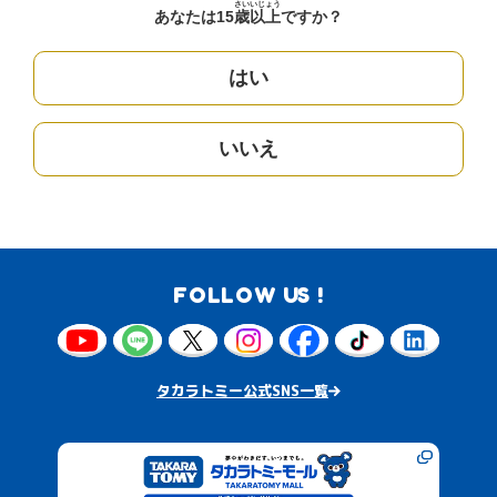
さい
いじょう
あなたは15
歳
以上
ですか？
はい
いいえ
FOLLOW US !
タカラトミー公式SNS一覧