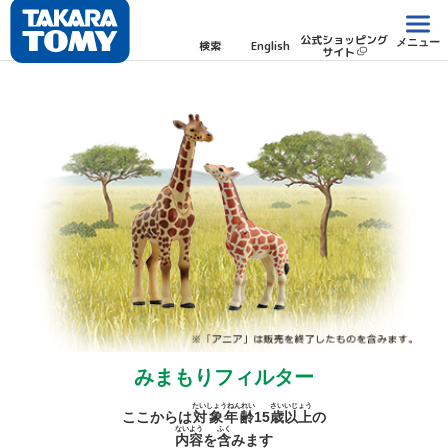
公式ショッピング
メニュー
検索
English
サイト
みまもりフィルター
たいしょうねんれい
さい
いじょう
ここからは
対象年齢
15
歳
以上
の
ないよう
ふく
内容
を
含
みます