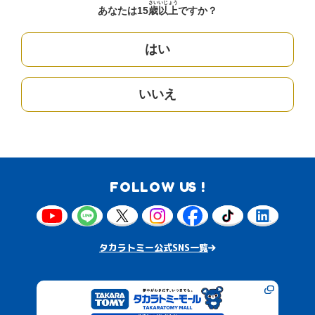
さい
いじょう
あなたは15
歳
以上
ですか？
はい
いいえ
FOLLOW US !
タカラトミー公式SNS一覧