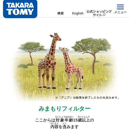
公式ショッピング
メニュー
検索
English
サイト
みまもりフィルター
たいしょうねんれい
さい
いじょう
ここからは
対象年齢
15
歳
以上
の
ないよう
ふく
内容
を
含
みます