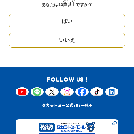
さい
いじょう
あなたは15
歳
以上
ですか？
はい
いいえ
FOLLOW US !
タカラトミー公式SNS一覧