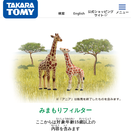
公式ショッピング
メニュー
検索
English
サイト
みまもりフィルター
たいしょうねんれい
さい
いじょう
ここからは
対象年齢
15
歳
以上
の
ないよう
ふく
内容
を
含
みます