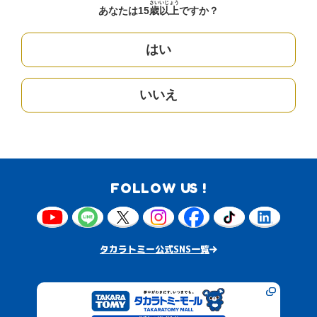
さい
いじょう
あなたは15
歳
以上
ですか？
はい
いいえ
FOLLOW US !
タカラトミー公式SNS一覧