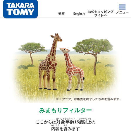
公式ショッピング
メニュー
検索
English
サイト
みまもりフィルター
たいしょうねんれい
さい
いじょう
ここからは
対象年齢
15
歳
以上
の
ないよう
ふく
内容
を
含
みます