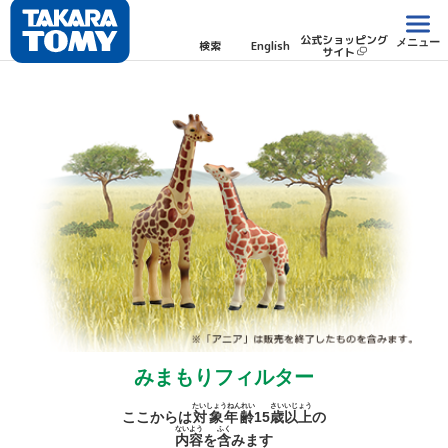
公式ショッピング
メニュー
検索
English
サイト
みまもりフィルター
たいしょうねんれい
さい
いじょう
ここからは
対象年齢
15
歳
以上
の
ないよう
ふく
内容
を
含
みます