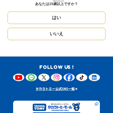
さい
いじょう
あなたは15
歳
以上
ですか？
はい
いいえ
FOLLOW US !
タカラトミー公式SNS一覧