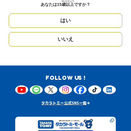
さい
いじょう
あなたは15
歳
以上
ですか？
はい
いいえ
FOLLOW US !
タカラトミー公式SNS一覧