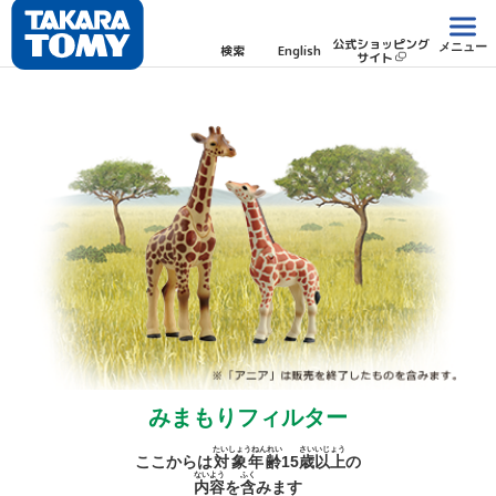
公式ショッピング
メニュー
検索
English
サイト
みまもりフィルター
たいしょうねんれい
さい
いじょう
ここからは
対象年齢
15
歳
以上
の
ないよう
ふく
内容
を
含
みます