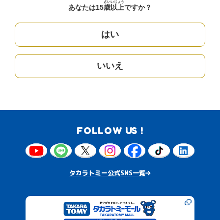
さい
いじょう
あなたは15
歳
以上
ですか？
はい
いいえ
FOLLOW US !
タカラトミー公式SNS一覧