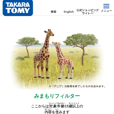
公式ショッピング
メニュー
検索
English
サイト
みまもりフィルター
たいしょうねんれい
さい
いじょう
ここからは
対象年齢
15
歳
以上
の
ないよう
ふく
内容
を
含
みます