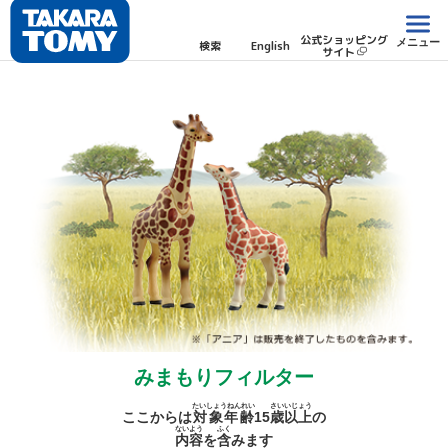
公式ショッピング
メニュー
検索
English
サイト
みまもりフィルター
たいしょうねんれい
さい
いじょう
ここからは
対象年齢
15
歳
以上
の
ないよう
ふく
内容
を
含
みます