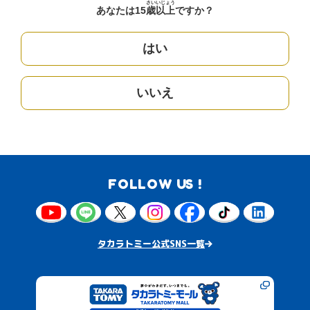
さい
いじょう
あなたは15
歳
以上
ですか？
はい
いいえ
FOLLOW US !
タカラトミー公式SNS一覧