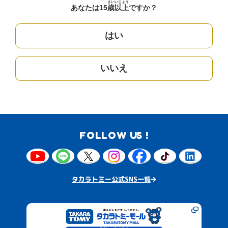
さい
いじょう
あなたは15
歳
以上
ですか？
はい
いいえ
FOLLOW US !
タカラトミー公式SNS一覧