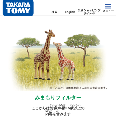
公式ショッピング
メニュー
検索
English
サイト
みまもりフィルター
たいしょうねんれい
さい
いじょう
ここからは
対象年齢
15
歳
以上
の
ないよう
ふく
内容
を
含
みます