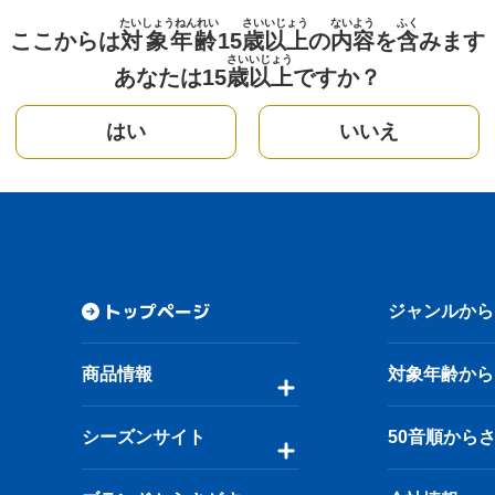
たいしょうねんれい
さい
いじょう
ないよう
ふく
ここからは
対象年齢
15
歳
以上
の
内容
を
含
みます
さい
いじょう
あなたは15
歳
以上
ですか？
はい
いいえ
トップページ
ジャンルから
商品情報
対象年齢から
シーズンサイト
50音順から