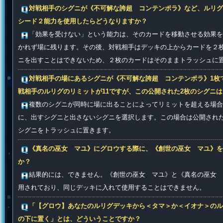
対戦相手のシグニが《不可解な誇超 コンテンポラ》など、ルリグ
シード２能力を使用したらどうなりますか？
「効果を受けない」という能力は、そのカードを移動させる効果を
かれず場に残ります。その後、対戦相手はデッキの上からカードを２
ニを出すことはできないため、２枚のカードはそのままトラッシュに
対戦相手の場にあるシグニが《不可解な誇超 コンテンポラ》1枚
戦相手のルリグのリミットが11ですが、この公開された2枚のシグニ
複数のシグニが同時に場に出ることによってリミットを超える場
に、出すシグニと出さないシグニを選択します。この場合は公開された
シグニをトラッシュに置きます。
《真名の巫女 マユ》にグロウする際に、《創世の巫女 マユ》
か？
結果的には、できません。《創世の巫女 マユ》と《真名の巫女 
用されており、同じデッキに入れて使用することはできません。
「【グロウ】あなたのルリグデッキから＜タマ＞か＜イオナ＞のル
の下に置く」とは、どういうことですか？