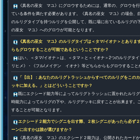
《真名の巫女 マユ》にグロウするためには、通常の、グロウを行
ている条件を満たす必要があります。《真名の巫女 マユ》の場合、
のルリグタイプを持つルリグを公開して、既に場に出ているルリグの
の巫女 マユ》へのグロウが可能となります。
《真名の巫女 マユ》のルリグタイプは＜タマ/イオナ＞とありま
らもグロウすることが可能であるということですか？
はい、＜タマ/イオナ＞は、＜タマ＞と＜イオナ＞2つのルリグタ
リヒメ》・《フル/メイデン イオナ》等どちらからもグロウすること
「【出】：あなたのルリグトラッシュからすべてのルリグをこのカ
ッキに加える。」とはどういうことですか？
既にエクシード能力等によってルリグトラッシュに置かれたルリグ
時能力によってルリグの下や、ルリグデッキに戻すことが出来ます。
することが可能となります。
エクシード２能力でシグニを出す際、２枚シグニがあったら必ず２
ーンに出すかは誰が選びますか？
《真名の巫女 マユ》のエクシード２能力は、公開されたカードか