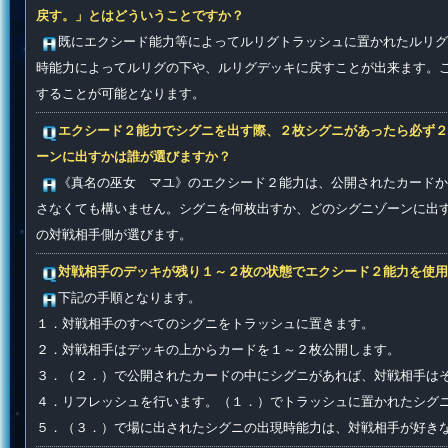
戻す。」とはどういうことですか？
既にエクシード能力等によってルリグトラッシュに置かれたルリグ
時能力によってルリグの下や、ルリグデッキに戻すことが出来ます。
することが可能となります。
エクシード２能力でシグニを出す際、２枚シグニがあったら必ず２
ーンに出すかは誰が選びますか？
《真名の巫女 マユ》のエクシード２能力は、公開されたカードか
さなくても構いません。シグニを何枚出すか、どのシグニゾーンに出
の対戦相手側が選びます。
対戦相手のデッキが残り１～２枚の状態でエクシード２能力を使用
下記の手順となります。
１．対戦相手のすべてのシグニをトラッシュに置きます。
２．対戦相手はデッキの上からカードを１～２枚公開します。
３．（２．）で公開されたカードの中にシグニがあれば、対戦相手は
４．リフレッシュを行います。（１．）でトラッシュに置かれたシグ
５．（３．）で場に出されたシグニの出現時能力は、対戦相手が好き