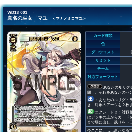
WD13-001
真名の巫女 マユ
＜マナノミコマユ＞
カード種類
色
グロウコスト
《
リミット
チーム
対応フォーマット
あなたのルリグ
開し、それをあなたのセ
：あなたのルリグト
き、対象のアーツを２枚
エクシード２：対戦
はデッキの上からカード
まで場に出し、残りをト
今ここに、……新たなる