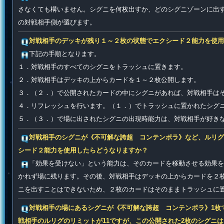
さなくても構いません。シグニを何枚出すか、どのシグニゾーンに出
の対戦相手側が選びます。
対戦相手のデッキが残り１～２枚の状態でエクシード２能力を使用
下記の手順となります。
１．対戦相手のすべてのシグニをトラッシュに置きます。
２．対戦相手はデッキの上からカードを１～２枚公開します。
３．（２．）で公開されたカードの中にシグニがあれば、対戦相手は
４．リフレッシュを行います。（１．）でトラッシュに置かれたシグ
５．（３．）で場に出されたシグニの出現時能力は、対戦相手が好き
対戦相手のシグニが《不可解な誇超 コンテンポラ》など、ルリグ
シード２能力を使用したらどうなりますか？
「効果を受けない」という能力は、そのカードを移動させる効果を
かれず場に残ります。その後、対戦相手はデッキの上からカードを２
ニを出すことはできないため、２枚のカードはそのままトラッシュに
対戦相手の場にあるシグニが《不可解な誇超 コンテンポラ》1枚
戦相手のルリグのリミットが11ですが、この公開された2枚のシグニ