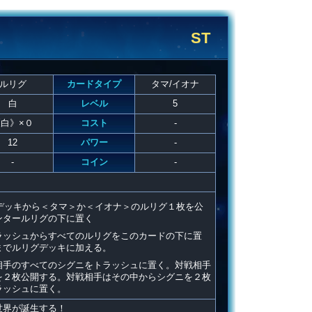
ST
ルリグ
カードタイプ
タマ/イオナ
白
レベル
5
白》×０
コスト
-
12
パワー
-
-
コイン
-
デッキから＜タマ＞か＜イオナ＞のルリグ１枚を公
ンタールリグの下に置く
ラッシュからすべてのルリグをこのカードの下に置
までルリグデッキに加える。
相手のすべてのシグニをトラッシュに置く。対戦相手
を２枚公開する。対戦相手はその中からシグニを２枚
ラッシュに置く。
世界が誕生する！