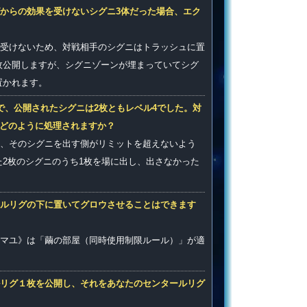
からの効果を受けないシグニ3体だった場合、エク
受けないため、対戦相手のシグニはトラッシュに置
枚公開しますが、シグニゾーンが埋まっていてシグ
置かれます。
で、公開されたシグニは2枚ともレベル4でした。対
はどのように処理されますか？
合、そのシグニを出す側がリミットを超えないよう
2枚のシグニのうち1枚を場に出し、出さなかった
をルリグの下に置いてグロウさせることはできます
マユ》は「繭の部屋（同時使用制限ルール）」が適
リグ１枚を公開し、それをあなたのセンタールリグ