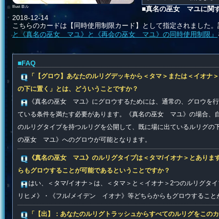
Illust 単ル
■真名の巫女 マユに関
2018-12-14
こちらのカードは【同時使用制限カード】として指定されました。
と《真名の巫女 マユ》と《再会の巫女 マユ》の同時使用制限』
■FAQ
「【グロウ】あなたのルリグデッキから＜タマ＞または＜イオナ＞
の下に置く」とは、どういうことですか？
《真名の巫女 マユ》にグロウするためには、通常の、グロウを行
ている条件を満たす必要があります。《真名の巫女 マユ》の場合、
のルリグタイプを持つルリグを公開して、既に場に出ているルリグの
の巫女 マユ》へのグロウが可能となります。
《真名の巫女 マユ》のルリグタイプは＜タマ/イオナ＞とありま
らもグロウすることが可能であるということですか？
はい、＜タマ/イオナ＞は、＜タマ＞と＜イオナ＞2つのルリグタ
リヒメ》・《フル/メイデン イオナ》等どちらからもグロウすること
「【出】：あなたのルリグトラッシュからすべてのルリグをこのカ