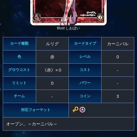
Illust しおぼい
カード種類
ルリグ
カードタイプ
カーニバル
色
赤
レベル
0
グロウコスト
《赤》×０
コスト
-
リミット
0
パワー
-
チーム
-
コイン
3
対応フォーマット
オープン。～カーニバル～