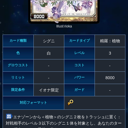
Illust rioka
カード種類
シグニ
カードタイプ
精羅：植物
色
白
レベル
3
グロウコスト
-
コスト
-
リミット
-
パワー
8000
限定条件
イオナ限定
ガード
-
対応フォーマット
エナゾーンから＜植物＞のシグニ２枚をトラッシュに置く：
対戦相手のレベル３以下のシグニ１体を対象とし、あなたのター