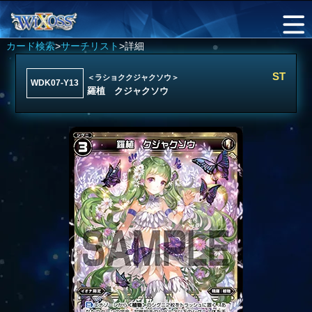
カード検索
>
サーチリスト
>詳細
ST
＜ラショククジャクソウ＞
WDK07-Y13
羅植 クジャクソウ