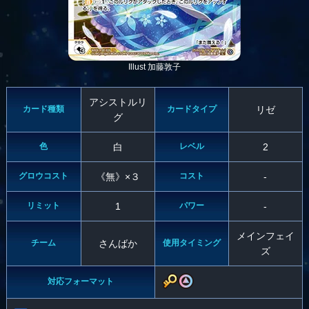
Illust 加藤敦子
アシストルリ
カード種類
カードタイプ
リゼ
グ
色
白
レベル
2
グロウコスト
《無》×３
コスト
-
リミット
1
パワー
-
メインフェイ
チーム
さんばか
使用タイミング
ズ
対応フォーマット