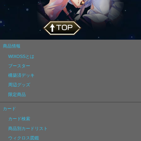
商品情報
WIXOSSとは
ブースター
構築済デッキ
周辺グッズ
限定商品
カード
カード検索
商品別カードリスト
ウィクロス図鑑