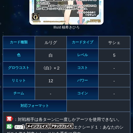
Illust 柚希きひろ
カード種類
ルリグ
カードタイプ
サシェ
色
白
レベル
5
グロウコスト
《白》×２
コスト
-
リミット
12
パワー
-
チーム
-
コイン
-
対応フォーマット
：対戦相手は各ターンに一度しかアーツを使用できない。
エクシード１：あなたのシ