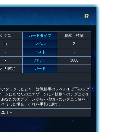
R
シグニ
カードタイプ
精羅：植物
白
レベル
2
-
コスト
-
-
パワー
3000
オナ限定
ガード
-
がアタックしたとき、対戦相手のレベル１以下のシグ
ターンにあなたのエナゾーンに＜植物＞のシグニが１
、あなたのエナゾーンから＜植物＞のシグニ１枚をト
。そうした場合、それを手札に戻す。
～ユリ～