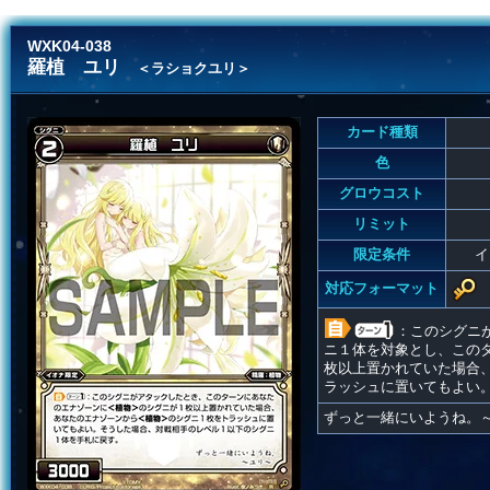
WXK04-038
羅植 ユリ
＜ラショクユリ＞
カード種類
色
グロウコスト
リミット
限定条件
イ
対応フォーマット
：このシグニ
ニ１体を対象とし、この
枚以上置かれていた場合
ラッシュに置いてもよい
ずっと一緒にいようね。