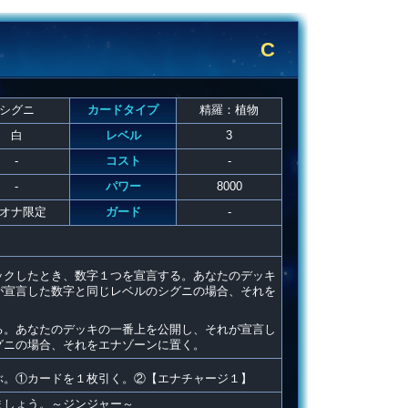
C
シグニ
カードタイプ
精羅：植物
白
レベル
3
-
コスト
-
-
パワー
8000
オナ限定
ガード
-
ックしたとき、数字１つを宣言する。あなたのデッキ
が宣言した数字と同じレベルのシグニの場合、それを
る。あなたのデッキの一番上を公開し、それが宣言し
グニの場合、それをエナゾーンに置く。
ぶ。①カードを１枚引く。②【エナチャージ１】
ましょう。～ジンジャー～