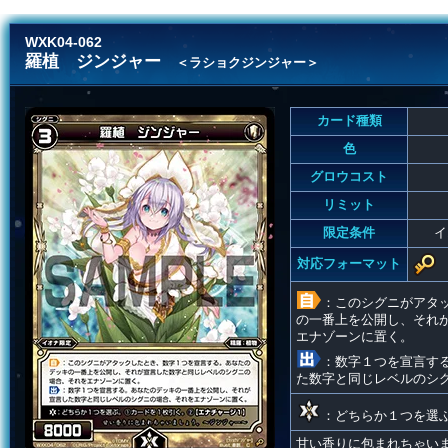
WXK04-062
羅植 ジンジャー
＜ラショクジンジャー＞
カード種類
色
グロウコスト
リミット
限定条件
イ
対応フォーマット
：このシグニがアタ
の一番上を公開し、それ
エナゾーンに置く。
：数字１つを宣言す
た数字と同じレベルのシ
：どちらか１つを選
甘い香りに包まれちゃい