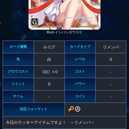
Illust イシバシヨウスケ
カード種類
ルリグ
カードタイプ
リメンバ
色
白
レベル
0
グロウコスト
《白》×０
コスト
-
リミット
0
パワー
-
チーム
-
コイン
-
対応フォーマット
今日のラッキーアイテムですよ！ ～リメンバ～