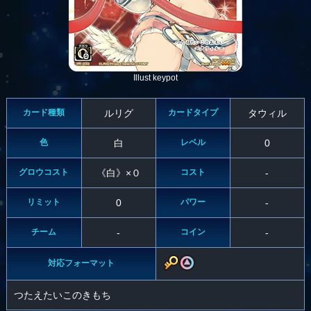
Illust keypot
カード種類
ルリグ
カードタイプ
タウィル
色
白
レベル
0
グロウコスト
《白》×０
コスト
-
リミット
0
パワー
-
チーム
-
コイン
-
対応フォーマット
つたえたいこのきもち